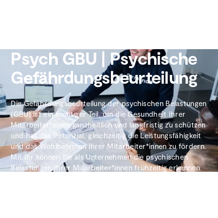
BESTANDTEIL DES ARBEITSSCHUTZES
Psych GBU | Psychische
Gefährdungsbeurteilung
Die Gefährdungsbeurteilung der psychischen Belastungen
(GBU) ist ein wichtiger Teil, um die Gesundheit Ihrer
Mitarbeiter*innen ganzheitlich und langfristig zu schützen
und hat das Potenzial, gleichzeitig die Leistungsfähigkeit
und das Wohlbefinden Ihrer Mitarbeiter*innen zu fördern.
Mit Ihr können Sie als Unternehmen die psychischen
Belastungen Ihrer Mitarbeiter*innen frühzeitig erkennen
und rechtzeitig vorbeugend agieren.