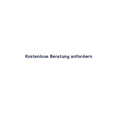
Permendo gestaltet Betriebliche Gesundheitsf
Mit Screenings, Gesundheitstagen, Workshops
Gesundheitsmobil schaffen wir messbare Impul
und unterstützen Unternehmen dabei, nachhalt
Strukturen aufzubauen.
Kostenlose Beratung anfordern